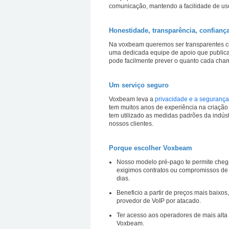
comunicação, mantendo a facilidade de us
Honestidade, transparência, confianç
Na voxbeam queremos ser transparentes c
uma dedicada equipe de apoio que publica
pode facilmente prever o quanto cada chama
Um serviço seguro
Voxbeam leva a
privacidade e a segurança
tem muitos anos de experiência na criação
tem utilizado as medidas padrões da indúst
nossos clientes.
Porque escolher Voxbeam
Nosso modelo pré-pago te permite chega
exigimos contratos ou compromissos de
dias.
Beneficio a partir de preços mais baix
provedor de VoIP por atacado.
Ter acesso aos operadores de mais alt
Voxbeam.