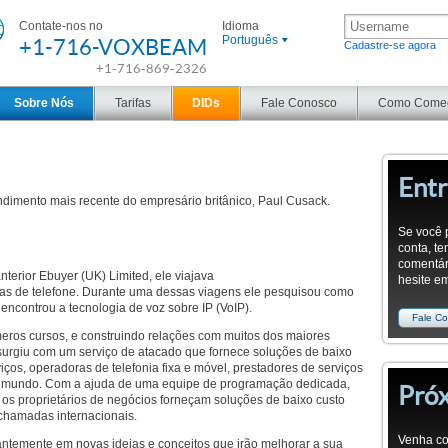
Contate-nos no
Idioma
+1-716-VOXBEAM
Português
Cadastre-se agora
+1-716-869-2326
Sobre Nós
Tarifas
DIDs
Fale Conosco
Como Come
Entr
imento mais recente do empresário britânico, Paul Cusack.
Se você 
conta, t
comentári
terior Ebuyer (UK) Limited, ele viajava
hesite e
s de telefone. Durante uma dessas viagens ele pesquisou como
 encontrou a tecnologia de voz sobre IP (VoIP).
Fale C
eros cursos, e construindo relações com muitos dos maiores
surgiu com um serviço de atacado que fornece soluções de baixo
os, operadoras de telefonia fixa e móvel, prestadores de serviços
 do mundo. Com a ajuda de uma equipe de programação dedicada,
Pró
s proprietários de negócios forneçam soluções de baixo custo
 chamadas internacionais.
Venha c
ntemente em novas ideias e conceitos que irão melhorar a sua