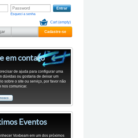
Entrar
Esqueci a senha
Cart
(empty)
çar
Cadastre-se
e em contato
precisar de ajuda para configurar uma
em dúvidas ou gostaria de deixar um
o sobre o site ou serviço, por favor não
m nos comunicar.
onosco
ximos Eventos
onhecer Voxbeam em um dos próximos