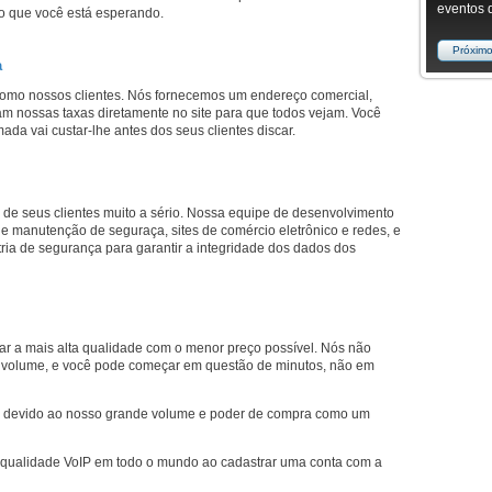
eventos 
o que você está esperando.
Próxim
a
omo nossos clientes. Nós fornecemos um endereço comercial,
m nossas taxas diretamente no site para que todos vejam. Você
da vai custar-lhe antes dos seus clientes discar.
de seus clientes muito a sério. Nossa equipe de desenvolvimento
 e manutenção de seguraça, sites de comércio eletrônico e redes, e
ria de segurança para garantir a integridade dos dados dos
r a mais alta qualidade com o menor preço possível. Nós não
 volume, e você pode começar em questão de minutos, não em
os, devido ao nosso grande volume e poder de compra como um
a qualidade VoIP em todo o mundo ao cadastrar uma conta com a