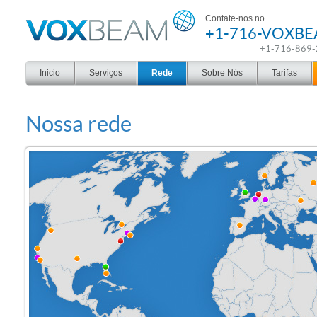
Voxbeam
Contate-nos no
+1-716-VOXB
+1-716-869
Inicio
Serviços
Rede
Sobre Nós
Tarifas
Nossa rede